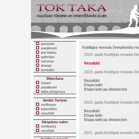
jaunumi
Kuldīgas novada čempionātu rez
pasākumi
par klubu
2025. gada Kuldīgas novada čem
galerijas
sarunas
Rezultāti
draugi
kontakti
2023. gada Kuldīgas novada čem
Slēpošana
Rezultāti
trases
Etapu laiki
pasākumi
Etapu laiki pa distancēm
laika prognoze
Seriāls Taciņas
2022. gada Kuldīgas novada čem
nolikums
kalendārs
Rezultāti
rezultāti
Etapu laiki
Etapu laiki pa distancēm
Sikspārņu nakts
nolikums
rezultāti
2021. gada Kuldīgas novada čem