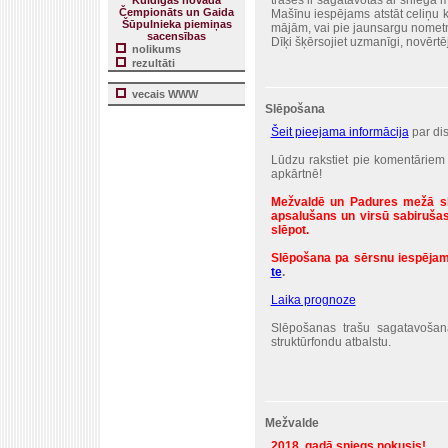
trases ir sagatavotas ar sniega m
Kuldīgas novada
Čempionāts un Gaida
Mašīnu iespējams atstāt celiņu k
Šūpulnieka piemiņas
mājām, vai pie jaunsargu nometn
sacensības
Dīķi šķērsojiet uzmanīgi, novērtēj
nolikums
rezultāti
vecais WWW
Slēpošana
Šeit pieejama informācija
par di
Lūdzu rakstiet pie komentāriem
apkārtnē!
Mežvaldē un Padures mežā slē
apsalušans un virsū sabirušas 
slēpot.
Slēpošana pa sērsnu iespējam
te
.
Laika prognoze
Slēpošanas trašu sagatavošan
struktūrfondu atbalstu.
Mežvalde
2018. gadā sniegs nokusis!