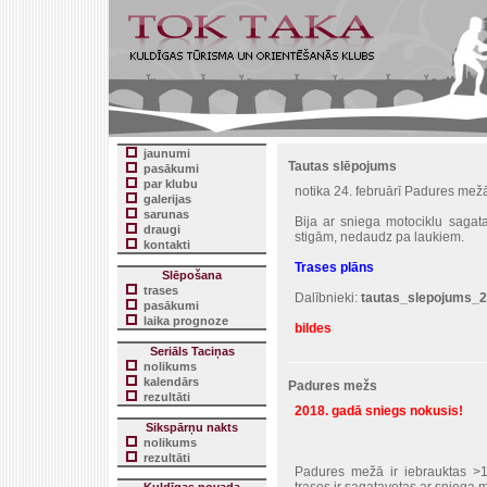
jaunumi
Tautas slēpojums
pasākumi
par klubu
notika 24. februārī Padures mežā
galerijas
sarunas
Bija ar sniega motociklu sagat
draugi
stigām, nedaudz pa laukiem.
kontakti
Trases plāns
Slēpošana
trases
Dalībnieki:
tautas_slepojums_2
pasākumi
laika prognoze
bildes
Seriāls Taciņas
nolikums
kalendārs
Padures mežs
rezultāti
2018. gadā sniegs nokusis!
Sikspārņu nakts
nolikums
rezultāti
Padures mežā ir iebrauktas >10