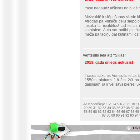
trase nedaudz atšķiras no bildē
Mežvaldē ir slēpošanas sliede kla
Atrodas pa Vilkaču ceļu slēpojot
jāsaka lai iesildītos! tad liela
kalniņiem. Auto var nolikt pie "
mežā pa taciņu gar kūtiņām līdz 
Ventspils iela aiz "Siljas"
2018. gadā sniegs nokusis!
Trases sākums Ventspils ielas tā
1550m, platums 1.8-3m. 2/3 no 
gaismām, ja ir vēl savs pieres luk
<< Iepriekšējie
1
2
3
4
5
6
7
8
9
10
11
29
30
31
32
33
34
35
36
37
38
39
40
58
59
60
61
62
63
64
65
66
67
68
69
87
88
89
90
91
92
93
94