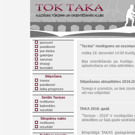
jaunumi
"Taciņu" noslēgums un sezonas
pasākumi
par klubu
notika 18. decembrī 14:00 Kuldīg
galerijas
sarunas
Bija orientēšanās pa Kuldīgu.
draugi
apbalvošana un citas aktivitātes.
kontakti
Slēpošana
trases
Slēpošanas aktualitātes 2016./
pasākumi
Sniegs ir uzsnidzis, un tiek ziņots
laika prognoze
vēl nav izšķūrēta!
Seriāls Taciņas
nolikums
kalendārs
TAKA 2016. gadā
rezultāti
"Taciņas - 2016" ir noslēgušās
Sikspārņu nakts
atskatīties uz šajā gadā sastrādāt
nolikums
rezultāti
Brīvprātīgā TAKAS gadagrāmata