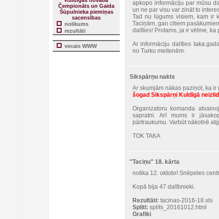
Kuldīgas novada
apkopo informāciju par mūsu dar
Čempionāts un Gaida
un ne par visu var zināt to intere
Šūpulnieka piemiņas
Tad nu lūgums visiem, kam ir k
sacensības
Taciņām, gan citiem pasākumiem 
nolikums
dalīties! Protams, ja ir vēlme, ka p
rezultāti
Ar informāciju dalīties taka.ga
vecais WWW
no Turku meitenēm.
Sikspārņu nakts
Ar skumjām nākas paziņot, ka ir not
šogad Sikspārņi Kuldīgā neizlid
Organizatoru komanda atvaino
sapratni. Arī mums ir jāsak
pārtraukumu. Varbūt nākotnē atg
TOK TAKA
"Taciņu" 18. kārta
notika 12. oktobrī Snēpeles centr
Kopā bija 47 dalībnieki.
Rezultāti:
tacinas-2016-18.xls
Spliti:
splits_20161012.html
Grafiki