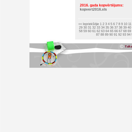
2016. gada kopvērtējums:
kopvert2016.xls
<< Iepriekšējie
1
2
3
4
5
6
7
8
9
10
11
29
30
31
32
33
34
35
36
37
38
39
40
58
59
60
61
62
63
64
65
66
67
68
69
87
88
89
90
91
92
93
94