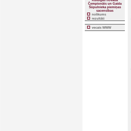
Kuldīgas novada
Čempionāts un Gaida
Šūpulnieka piemiņas
sacensības
nolikums
rezultāti
vecais WWW