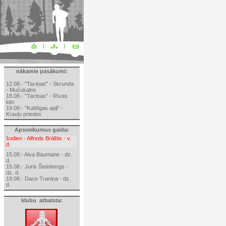
nākamie pasākumi:
12.08.- "Taciņas" - Skrunda
- Mučukalns
18.08.- "Taciņas" - Rīvas
loki
19.08.- "Kuldīgas apļi" -
Krauļu priedes
Apsveikumus gaida:
šodien - Alfreds Brālītis - v.
d.
15.08.- Aiva Baumane - dz.
d.
15.08.- Juris Šteinbergs -
dz. d.
19.08.- Dace Traniņa - dz.
d.
klubu atbalsta: