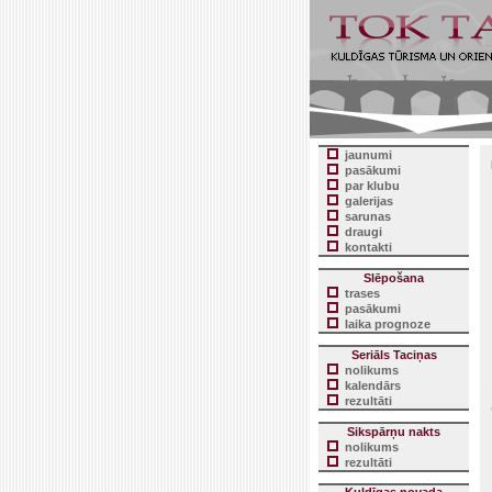
jaunumi
pasākumi
par klubu
galerijas
sarunas
draugi
kontakti
Slēpošana
trases
pasākumi
laika prognoze
Seriāls Taciņas
nolikums
kalendārs
rezultāti
Sikspārņu nakts
nolikums
rezultāti