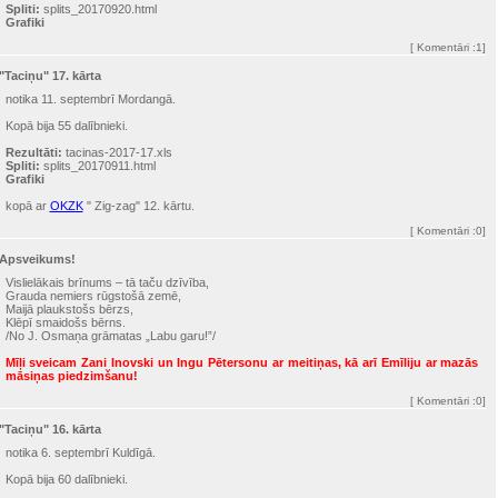
Spliti:
splits_20170920.html
Grafiki
[
Komentāri
:1]
"Taciņu" 17. kārta
notika 11. septembrī Mordangā.
Kopā bija 55 dalībnieki.
Rezultāti:
tacinas-2017-17.xls
Spliti:
splits_20170911.html
Grafiki
kopā ar
OKZK
" Zig-zag" 12. kārtu.
[
Komentāri
:0]
Apsveikums!
Vislielākais brīnums – tā taču dzīvība,
Grauda nemiers rūgstošā zemē,
Maijā plaukstošs bērzs,
Klēpī smaidošs bērns.
/No J. Osmaņa grāmatas „Labu garu!”/
Mīļi sveicam Zani Inovski un Ingu Pētersonu ar meitiņas, kā arī Emīliju ar mazās
māsiņas piedzimšanu!
[
Komentāri
:0]
"Taciņu" 16. kārta
notika 6. septembrī Kuldīgā.
Kopā bija 60 dalībnieki.