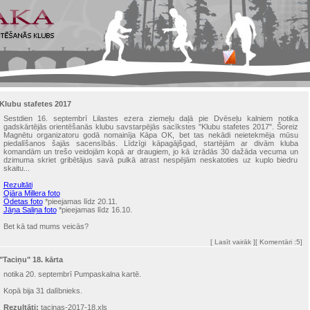
Klubu stafetes 2017
Sestdien 16. septembrī Lilastes ezera ziemeļu daļā pie Dvēseļu kalniem notika
gadskārtējās orientēšanās klubu savstarpējās sacīkstes "Klubu stafetes 2017". Šoreiz
Magnētu organizatoru godā nomainīja Kāpa OK, bet tas nekādi neietekmēja mūsu
piedalīšanos šajās sacensībās. Līdzīgi kāpagājšgad, startējām ar divām kluba
komandām un trešo veidojām kopā ar draugiem, jo kā izrādās 30 dažāda vecuma un
dzimuma skriet gribētājus savā pulkā atrast nespējām neskatoties uz kuplo biedru
skaitu...
Rezultāti
Ojāra Millera foto
Odetas foto
*pieejamas līdz 20.11.
Jāņa Saliņa foto
*pieejamas līdz 16.10.
Bet kā tad mums veicās?
[ Lasīt vairāk ]
[
Komentāri
:5]
"Taciņu" 18. kārta
notika 20. septembrī Pumpaskalna kartē.
Kopā bija 31 dalībnieks.
Rezultāti:
tacinas-2017-18.xls