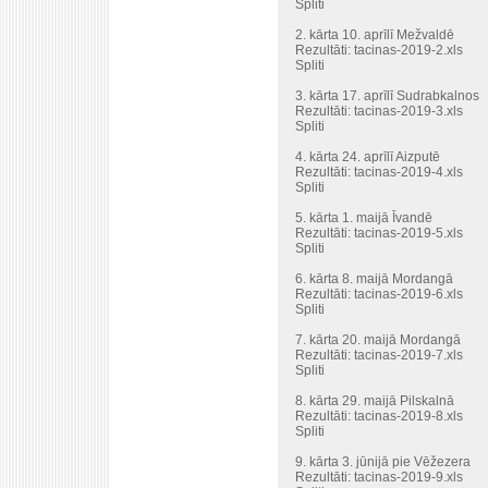
Spliti
2. kārta 10. aprīlī Mežvaldē
Rezultāti:
tacinas-2019-2.xls
Spliti
3. kārta 17. aprīlī Sudrabkalnos
Rezultāti:
tacinas-2019-3.xls
Spliti
4. kārta 24. aprīlī Aizputē
Rezultāti:
tacinas-2019-4.xls
Spliti
5. kārta 1. maijā Īvandē
Rezultāti:
tacinas-2019-5.xls
Spliti
6. kārta 8. maijā Mordangā
Rezultāti:
tacinas-2019-6.xls
Spliti
7. kārta 20. maijā Mordangā
Rezultāti:
tacinas-2019-7.xls
Spliti
8. kārta 29. maijā Pilskalnā
Rezultāti:
tacinas-2019-8.xls
Spliti
9. kārta 3. jūnijā pie Vēžezera
Rezultāti:
tacinas-2019-9.xls