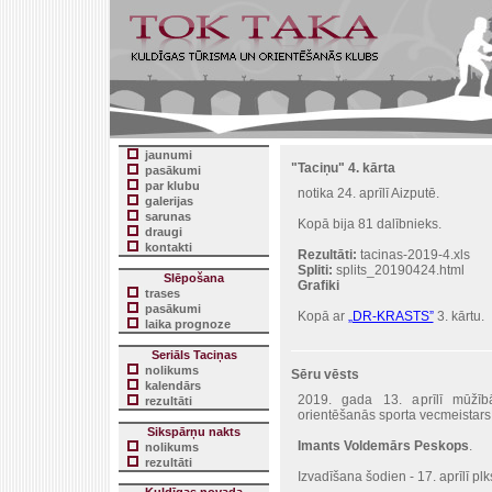
jaunumi
"Taciņu" 4. kārta
pasākumi
par klubu
notika 24. aprīlī Aizputē.
galerijas
sarunas
Kopā bija 81 dalībnieks.
draugi
kontakti
Rezultāti:
tacinas-2019-4.xls
Spliti:
splits_20190424.html
Slēpošana
Grafiki
trases
pasākumi
Kopā ar
„DR-KRASTS”
3. kārtu.
laika prognoze
Seriāls Taciņas
nolikums
Sēru vēsts
kalendārs
2019. gada 13. aprīlī mūžīb
rezultāti
orientēšanās sporta vecmeistars
Sikspārņu nakts
Imants Voldemārs Peskops
.
nolikums
rezultāti
Izvadīšana šodien - 17. aprīlī pl