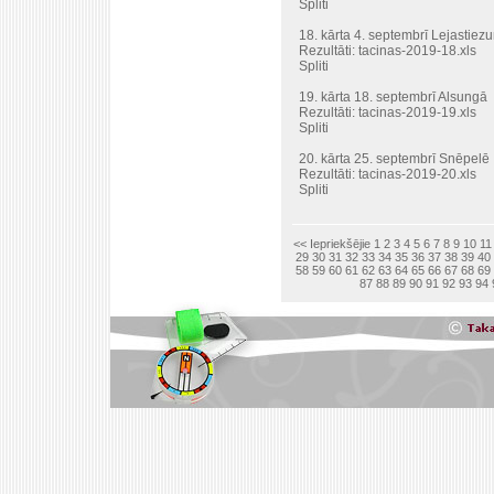
Spliti
18. kārta 4. septembrī Lejastiez
Rezultāti:
tacinas-2019-18.xls
Spliti
19. kārta 18. septembrī Alsungā
Rezultāti:
tacinas-2019-19.xls
Spliti
20. kārta 25. septembrī Snēpelē
Rezultāti:
tacinas-2019-20.xls
Spliti
<< Iepriekšējie
1
2
3
4
5
6
7
8
9
10
11
29
30
31
32
33
34
35
36
37
38
39
40
58
59
60
61
62
63
64
65
66
67
68
69
87
88
89
90
91
92
93
94