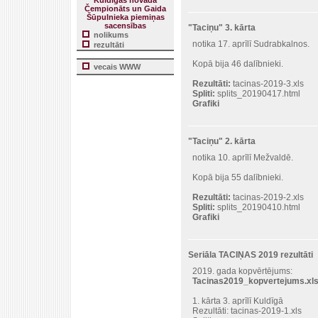
Kuldīgas novada
Čempionāts un Gaida
Šūpulnieka piemiņas
sacensības
"Taciņu" 3. kārta
nolikums
notika 17. aprīlī Sudrabkalnos.
rezultāti
Kopā bija 46 dalībnieki.
vecais WWW
Rezultāti:
tacinas-2019-3.xls
Spliti:
splits_20190417.html
Grafiki
"Taciņu" 2. kārta
notika 10. aprīlī Mežvaldē.
Kopā bija 55 dalībnieki.
Rezultāti:
tacinas-2019-2.xls
Spliti:
splits_20190410.html
Grafiki
Seriāla TACIŅAS 2019 rezultāti
2019. gada kopvērtējums:
Tacinas2019_kopvertejums.xl
1. kārta 3. aprīlī Kuldīgā
Rezultāti:
tacinas-2019-1.xls