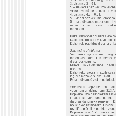
V75 – vīrieši 1948. dz.g. un vecā
3. distance 3 – 5 km
S – sievietes bez vecuma ierob
VB50 – vīrieši 1973. dz.g. un ve
4. distance 4,5 – 6,5 km
V – vīrieši bez vecuma ierobežo
5. rotaļu distance mazuļiem <1 
uzdevumi pēc distanču priekš
mazuļiem
Katrai distancei norādītas iete
Dalībnieki drīkst brīvi izvēlētie
Dalībnieki papildus distanci drī
Sacensību vērtēšana:
Visi veiksmīgi distanci beig
metodikas, kurā tiek ņemts v
distances garums.
Punkti = laiks distancē : gadu k
garums
Dalībnieku vietas ir atbilstošas
ieguvis mazāko punktu skaitu.
Rotaļu distancē vietas netiek pieš
Sacensību kopvērtējumā dalībn
vecumam un dzimumam: S13, V13,
Kopvērtējumā dalībniekam saskai
lielākos kopvērtējuma punktus,
dalot ar dalībnieka punktiem. D
no lielākās uz mazāko. Distanč
rezultāta prēmijas punktus vienu
Kopvērtējumā 1.-3. vietas i