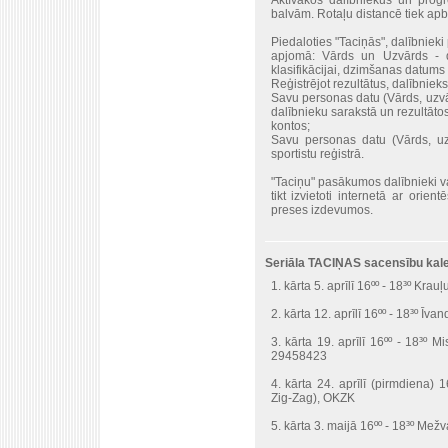
Aktīvākos dalībniekus un prog
balvām. Rotaļu distancē tiek apba
Piedaloties "Taciņās", dalībniek
apjomā: Vārds un Uzvārds - da
klasifikācijai, dzimšanas datums -
Reģistrējot rezultātus, dalībnieks 
Savu personas datu (Vārds, uzv
dalībnieku sarakstā un rezultāto
kontos;
Savu personas datu (Vārds, uz
sportistu reģistrā.
"Taciņu" pasākumos dalībnieki var t
tikt izvietoti internetā ar orien
preses izdevumos.
Seriāla TACIŅAS sacensību kal
1. kārta 5. aprīlī 16ºº - 18³º Kr
2. kārta 12. aprīlī 16ºº - 18³º Īv
3. kārta 19. aprīlī 16ºº - 18³º 
29458423
4. kārta 24. aprīlī (pirmdiena)
Zig-Zag), OKZK
5. kārta 3. maijā 16ºº - 18³º Mež