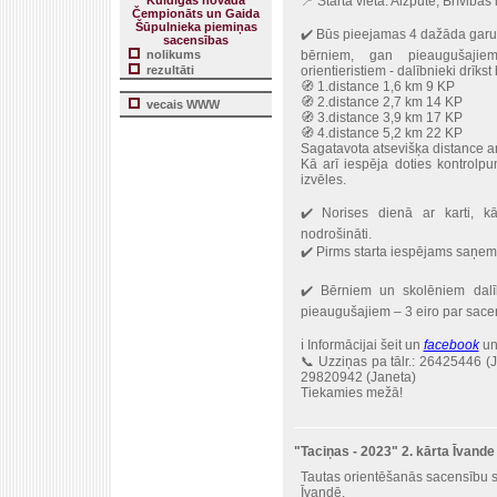
Kuldīgas novada
📍 Starta vieta: Aizputē, Brīvibas
Čempionāts un Gaida
Šūpulnieka piemiņas
✔️ Būs pieejamas 4 dažāda garu
sacensības
nolikums
bērniem, gan pieaugušajie
rezultāti
orientieristiem - dalībnieki drīkst 
🧭 1.distance 1,6 km 9 KP
🧭 2.distance 2,7 km 14 KP
vecais WWW
🧭 3.distance 3,9 km 17 KP
🧭 4.distance 5,2 km 22 KP
Sagatavota atsevišķa distance a
Kā arī iespēja doties kontrolp
izvēles.
✔️ Norises dienā ar karti, k
nodrošināti.
✔️ Pirms starta iespējams saņem
✔️ Bērniem un skolēniem dalī
pieaugušajiem – 3 eiro par sacen
ℹ️ Informācijai šeit un
facebook
un
📞 Uzziņas pa tālr.: 26425446 (
29820942 (Janeta)
Tiekamies mežā!
"Taciņas - 2023" 2. kārta Īvande
Tautas orientēšanās sacensību se
Īvandē.