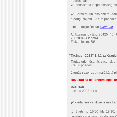
nodrošināti.
✔️ Pirms starta iespējams saņem
✔️ Bērniem un skolēniem dalī
pieaugušajiem – 3 eiro par sacen
ℹ️ Informācijai šeit un
facebook
📞 Uzziņas pa tālr.: 26425446 (
29820942 (Janeta)
Tiekamies mežā!
"Taciņas - 2023" 1. kārta Krauļu
Tautas orientēšanās sacensību se
Krauļu priedēs.
Jaunās sezonas pirmajā kārtā pie
Rezultāti pa distancēm, spliti un
Rezultāti
tacinas-2023-1.xls
✔️ Piedalīties var ikviens neatka
🗓 Starts no 16:00 līdz 18:30, 
izvietotas atzīmēšanās stacijas (