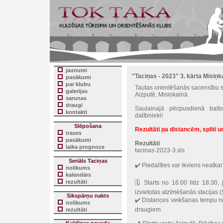
jaunumi
"Taciņas - 2023" 3. kārta Misiņk
pasākumi
par klubu
Tautas orientēšanās sacensību se
galerijas
Aizputē, Misiņkalnā.
sarunas
draugi
Saulainajā pēcpusdienā balt
kontakti
dalībnieki!
Slēpošana
Rezultāti pa distancēm, spliti un
trases
pasākumi
Rezultāti
laika prognoze
tacinas-2023-3.xls
Seriāls Taciņas
✔️ Piedalīties var ikviens neatka
nolikums
kalendārs
rezultāti
🗓 Starts no 16:00 līdz 18:30, 
izvietotas atzīmēšanās stacijas (
Sikspārņu nakts
✔️ Distances veikšanas tempu nos
nolikums
draugiem
rezultāti