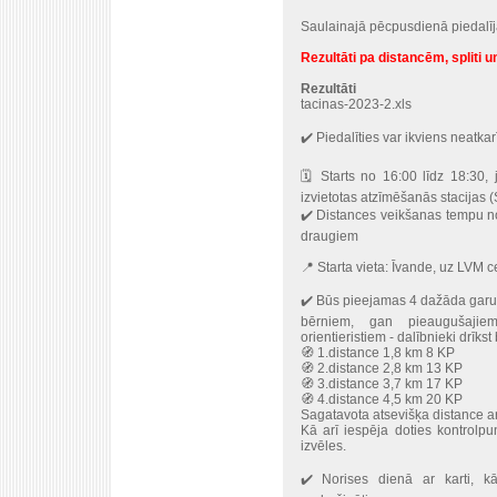
Saulainajā pēcpusdienā piedalījā
Rezultāti pa distancēm, spliti un
Rezultāti
tacinas-2023-2.xls
✔️ Piedalīties var ikviens neatka
🗓 Starts no 16:00 līdz 18:30, 
izvietotas atzīmēšanās stacijas (
✔️ Distances veikšanas tempu nos
draugiem
📍 Starta vieta: Īvande, uz LVM c
✔️ Būs pieejamas 4 dažāda garu
bērniem, gan pieaugušajie
orientieristiem - dalībnieki drīkst 
🧭 1.distance 1,8 km 8 KP
🧭 2.distance 2,8 km 13 KP
🧭 3.distance 3,7 km 17 KP
🧭 4.distance 4,5 km 20 KP
Sagatavota atsevišķa distance a
Kā arī iespēja doties kontrolp
izvēles.
✔️ Norises dienā ar karti, k