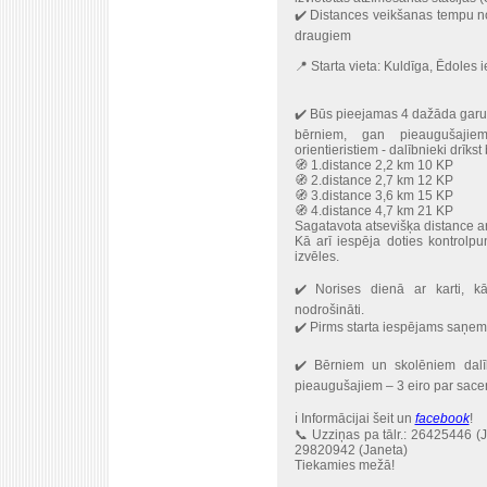
✔️ Distances veikšanas tempu nos
draugiem
📍 Starta vieta: Kuldīga, Ēdoles i
✔️ Būs pieejamas 4 dažāda garu
bērniem, gan pieaugušajie
orientieristiem - dalībnieki drīkst 
🧭 1.distance 2,2 km 10 KP
🧭 2.distance 2,7 km 12 KP
🧭 3.distance 3,6 km 15 KP
🧭 4.distance 4,7 km 21 KP
Sagatavota atsevišķa distance a
Kā arī iespēja doties kontrolp
izvēles.
✔️ Norises dienā ar karti, k
nodrošināti.
✔️ Pirms starta iespējams saņem
✔️ Bērniem un skolēniem dalī
pieaugušajiem – 3 eiro par sacen
ℹ️ Informācijai šeit un
facebook
!
📞 Uzziņas pa tālr.: 26425446 (
29820942 (Janeta)
Tiekamies mežā!