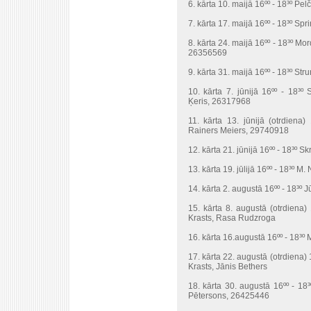
6. kārta 10. maijā 16ºº - 18³º P
7. kārta 17. maijā 16ºº - 18³º S
8. kārta 24. maijā 16ºº - 18³º M
26356569
9. kārta 31. maijā 16ºº - 18³º S
10. kārta 7. jūnijā 16ºº - 18³º 
Ķeris, 26317968
11. kārta 13. jūnijā (otrdiena
Rainers Meiers, 29740918
12. kārta 21. jūnijā 16ºº - 18³º 
13. kārta 19. jūlijā 16ºº - 18³º 
14. kārta 2. augustā 16ºº - 18³º 
15. kārta 8. augustā (otrdiena)
Krasts, Rasa Rudzroga
16. kārta 16.augustā 16ºº - 18³º
17. kārta 22. augustā (otrdiena) 
Krasts, Jānis Bethers
18. kārta 30. augustā 16ºº - 18³
Pētersons, 26425446