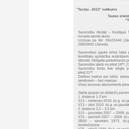
"Taciņu - 2023" nolikums
Tautas orien
“T
Sacensību rīkotāji – Kuldīgas 
novada sporta skola
Uzziņas pa tālr. 26425446 (Jān
29820942 (Janeta)
Sacensības (jauks brīvā laika 
teorētiska apmācība iesācējiem.
stāvokli. Obligāta pieteikšanās 
Sacensību starts no plkst.16ºº, 23
Sacensību finišs tiek slēgts pl
plkst.21³º.
Dalības maksa par kārtu: pie
skolēniem – bez maksas.
Visas sezonas abonements piea
Starta grupas un distanču parame
1. distance 1-2 km
S13 – meitenes 2010. dz.g. un 
V13 – zēni 2010. dz.g. un jaunāk
2. distance 2,5 – 3,5 km
S15 – jaunietes 2007. – 2009. dz
V15 – jaunieši 2007. – 2009. dz.
SB50 – sievietes 1973. dz.
ierobežojuma