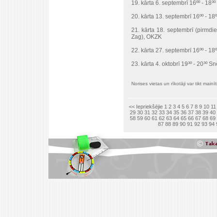
19. kārta 6. septembrī 16ºº - 18
20. kārta 13. septembrī 16ºº - 1
21. kārta 18. septembrī (pirmdi
Zag), OKZK
22. kārta 27. septembrī 16ºº - 1
23. kārta 4. oktobrī 19³º - 20³º
Norises vietas un rīkotāji var tikt mainīt
<< Iepriekšējie
1
2
3
4
5
6
7
8
9
10
11
29
30
31
32
33
34
35
36
37
38
39
40
58
59
60
61
62
63
64
65
66
67
68
69
87
88
89
90
91
92
93
94