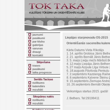
jaunumi
Liepājas starpnovadu OS-2015
pasākumi
par klubu
Orientēšanās sacensību kalen
galerijas
sarunas
Kārta Datums Vieta Rīkotājs
draugi
1. 14. aprīlis Grobiņa Jānis Bet
kontakti
2. 21. aprīlis Bernāti Jānis Bet
3. 5. maijs Lieģu mežs Mārtiņš 
Slēpošana
4. 12.maijs Liepāja Jānis Bethe
trases
5. 27 maijs Aizpute Līga Virbul
pasākumi
6. 18.augusts Pāvilosta Penkuļ
laika prognoze
7. 2.septembris Kazdanga Rain
8. 8.septembris Kalvene Šteinu
Seriāls Taciņas
9. 15.septembris Ziemupe Andr
nolikums
10. 26.septembris Bernāti Otaņ
kalendārs
rezultāti
Veiksmīgus startus 2015. gadā!
Sikspārņu nakts
J. Bethers. Tel:29199411
nolikums
rezultāti