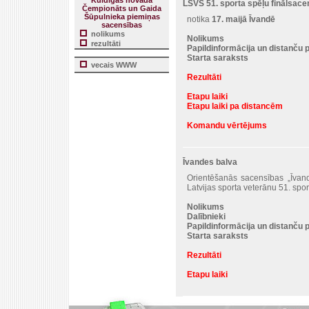
Kuldīgas novada
LSVS 51. sporta spēļu finālsace
Čempionāts un Gaida
Šūpulnieka piemiņas
notika
17. maijā Īvandē
sacensības
nolikums
Nolikums
rezultāti
Papildinformācija un distanču 
Starta saraksts
vecais WWW
Rezultāti
Etapu laiki
Etapu laiki pa distancēm
Komandu vērtējums
Īvandes balva
Orientēšanās sacensības „Īvan
Latvijas sporta veterānu 51. spo
Nolikums
Dalībnieki
Papildinformācija un distanču 
Starta saraksts
Rezultāti
Etapu laiki