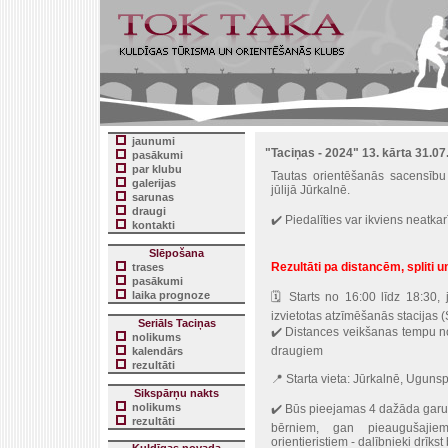
jaunumi
"Taciņas - 2024" 13. kārta 31.07
pasākumi
par klubu
Tautas orientēšanās sacensību 
galerijas
jūlijā Jūrkalnē.
sarunas
draugi
✔️ Piedalīties var ikviens neatka
kontakti
Slēpošana
Rezultāti pa distancēm, spliti un
trases
pasākumi
laika prognoze
🗓 Starts no 16:00 līdz 18:30, 
izvietotas atzīmēšanās stacijas (
Seriāls Taciņas
✔️ Distances veikšanas tempu nos
nolikums
draugiem
kalendārs
rezultāti
📍 Starta vieta: Jūrkalnē, Uguns
Sikspārņu nakts
nolikums
✔️ Būs pieejamas 4 dažāda garu
rezultāti
bērniem, gan pieaugušajie
orientieristiem - dalībnieki drīkst 