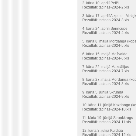
2. kārta 10. aprīlī Pelči
Rezultāti:
tacinas-2024-2.xls
3. kārta 17. aprīlī Aizpute - Mis
Rezultāti:
tacinas-2024-3.xls
4. kārta 24. aprīlī Sprinčupe
Rezultāti:
tacinas-2024-4.xls
5. kārta 8. maijā Mordanga (kopā
Rezultāti:
tacinas-2024-5.xls
6. kārta 15. maijā Mežvalde
Rezultāti:
tacinas-2024-6.xls
7. kārta 22. maijā Mazsālijas
Rezultāti:
tacinas-2024-7.xls
8. kārta 27. maijā Mordanga (kop
Rezultāti:
tacinas-2024-8.xls
9. kārta 5. jūnijā Skrunda
Rezultāti:
tacinas-2024-9.xls
10. kārta 11. jūnijā Kazdanga (k
Rezultāti:
tacinas-2024-10.xls
11. kārta 19. jūnijā Struņķkrogs
Rezultāti:
tacinas-2024-11.xls
12. kārta 3. jūlijā Kuldīga
Rezultāti:
tacinas-2024-12.xls