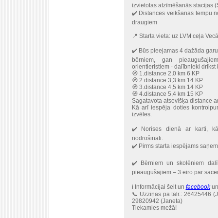
izvietotas atzīmēšanās stacijas (
✔️ Distances veikšanas tempu nos
draugiem
📍 Starta vieta: uz LVM ceļa Vec
✔️ Būs pieejamas 4 dažāda garu
bērniem, gan pieaugušajie
orientieristiem - dalībnieki drīkst 
🧭 1.distance 2,0 km 6 KP
🧭 2.distance 3,3 km 14 KP
🧭 3.distance 4,5 km 14 KP
🧭 4.distance 5,4 km 15 KP
Sagatavota atsevišķa distance a
Kā arī iespēja doties kontrolp
izvēles.
✔️ Norises dienā ar karti, k
nodrošināti.
✔️ Pirms starta iespējams saņem
✔️ Bērniem un skolēniem dalī
pieaugušajiem – 3 eiro par sacen
ℹ️ Informācijai šeit un
facebook
un
📞 Uzziņas pa tālr.: 26425446 (
29820942 (Janeta)
Tiekamies mežā!