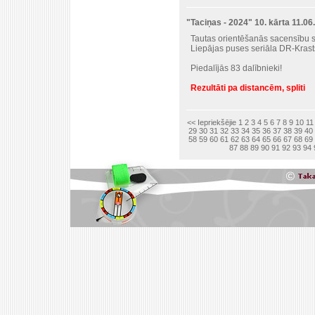
"Taciņas - 2024" 10. kārta 11.0
Tautas orientēšanās sacensību se
Liepājas puses seriāla DR-Krasts
Piedalījās 83 dalībnieki!
Rezultāti pa distancēm, spliti
<< Iepriekšējie
1
2
3
4
5
6
7
8
9
10
11
29
30
31
32
33
34
35
36
37
38
39
40
58
59
60
61
62
63
64
65
66
67
68
69
87
88
89
90
91
92
93
94