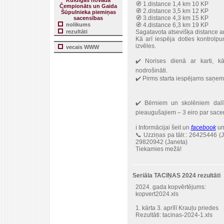
Kuldīgas novada
🧭 1.distance 1,4 km 10 KP
Čempionāts un Gaida
🧭 2.distance 3,5 km 12 KP
Šūpulnieka piemiņas
🧭 3.distance 4,3 km 15 KP
sacensības
nolikums
🧭 4.distance 6,3 km 19 KP
rezultāti
Sagatavota atsevišķa distance a
Kā arī iespēja doties kontrolp
izvēles.
vecais WWW
✔️ Norises dienā ar karti, k
nodrošināti.
✔️ Pirms starta iespējams saņem
✔️ Bērniem un skolēniem dalī
pieaugušajiem – 3 eiro par sacen
ℹ️ Informācijai šeit un
facebook
un
📞 Uzziņas pa tālr.: 26425446 (
29820942 (Janeta)
Tiekamies mežā!
Seriāla TACIŅAS 2024 rezultāti
2024. gada kopvērtējums:
kopvert2024.xls
1. kārta 3. aprīlī Krauļu priedes
Rezultāti:
tacinas-2024-1.xls