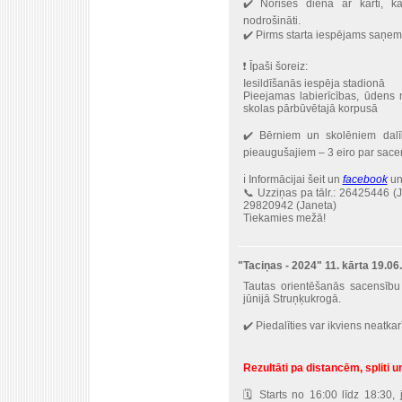
✔️ Norises dienā ar karti, k
nodrošināti.
✔️ Pirms starta iespējams saņem
❗️ Īpaši šoreiz:
Iesildīšanās iespēja stadionā
Pieejamas labierīcības, ūdens 
skolas pārbūvētajā korpusā
✔️ Bērniem un skolēniem dalī
pieaugušajiem – 3 eiro par sacen
ℹ️ Informācijai šeit un
facebook
un
📞 Uzziņas pa tālr.: 26425446 (
29820942 (Janeta)
Tiekamies mežā!
"Taciņas - 2024" 11. kārta 19.0
Tautas orientēšanās sacensību 
jūnijā Struņķukrogā.
✔️ Piedalīties var ikviens neatka
Rezultāti pa distancēm, spliti un
🗓 Starts no 16:00 līdz 18:30, 