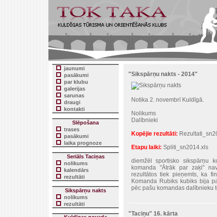
jaunumi
"Sikspārņu nakts - 2014"
pasākumi
par klubu
galerijas
sarunas
Notika 2. novembrī Kuldīgā.
draugi
kontakti
Nolikums
Dalībnieki
Slēpošana
trases
Kopējie rezultāti:
Rezultati_sn2
pasākumi
laika prognoze
Etapu laiki:
Spliti_sn2014.xls
Seriāls Taciņas
diemžēl sportisko sikspārņu k
nolikums
komanda "Ātrāk par zaķi" na
kalendārs
rezultātos tiek pieņemts, ka fi
rezultāti
Komanda Rubiks kubiks bija paz
pēc pašu komandas dalībnieku te
Sikspārņu nakts
nolikums
rezultāti
"Taciņu" 16. kārta