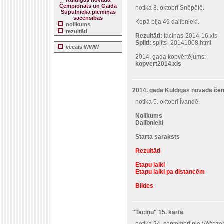
Kuldīgas novada
Čempionāts un Gaida
notika 8. oktobrī Snēpēlē.
Šūpulnieka piemiņas
sacensības
Kopā bija 49 dalībnieki.
nolikums
rezultāti
Rezultāti:
tacinas-2014-16.xls
Spliti:
splits_20141008.html
vecais WWW
2014. gada kopvērtējums:
kopvert2014.xls
2014. gada Kuldīgas novada če
notika 5. oktobrī Īvandē.
Nolikums
Dalībnieki
Starta saraksts
Rezultāti
Etapu laiki
Etapu laiki pa distancēm
Bildes
"Taciņu" 15. kārta