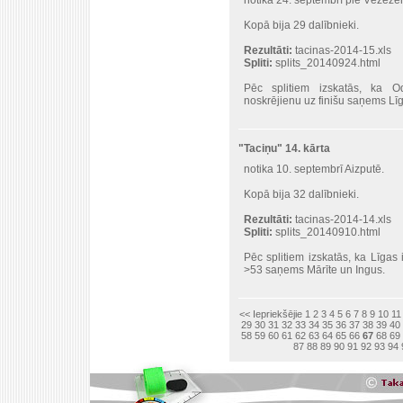
notika 24. septembrī pie Vēžezer
Kopā bija 29 dalībnieki.
Rezultāti:
tacinas-2014-15.xls
Spliti:
splits_20140924.html
Pēc splitiem izskatās, ka O
noskrējienu uz finišu saņems Līg
"Taciņu" 14. kārta
notika 10. septembrī Aizputē.
Kopā bija 32 dalībnieki.
Rezultāti:
tacinas-2014-14.xls
Spliti:
splits_20140910.html
Pēc splitiem izskatās, ka Līgas
>53 saņems Mārīte un Ingus.
<< Iepriekšējie
1
2
3
4
5
6
7
8
9
10
11
29
30
31
32
33
34
35
36
37
38
39
40
58
59
60
61
62
63
64
65
66
67
68
69
87
88
89
90
91
92
93
94