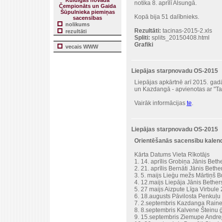
Kuldīgas novada
notika 8. aprīlī Alsungā.
Čempionāts un Gaida
Šūpulnieka piemiņas
Kopā bija 51 dalībnieks.
sacensības
nolikums
Rezultāti:
tacinas-2015-2.xls
rezultāti
Spliti:
splits_20150408.html
Grafiki
vecais WWW
Liepājas starpnovadu OS-2015
Liepājas apkārtnē arī 2015. gadā
un Kazdangā - apvienotas ar "Ta
Vairāk informācijas
te
.
Liepājas starpnovadu OS-2015
Orientēšanās sacensību kalen
Kārta Datums Vieta Rīkotājs
1. 14. aprīlis Grobiņa Jānis Bet
2. 21. aprīlis Bernāti Jānis Bet
3. 5. maijs Lieģu mežs Mārtiņš 
4. 12.maijs Liepāja Jānis Bethe
5. 27 maijs Aizpute Līga Virbul
6. 18.augusts Pāvilosta Penkuļ
7. 2.septembris Kazdanga Rain
8. 8.septembris Kalvene Šteinu
9. 15.septembris Ziemupe Andr