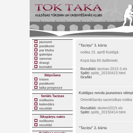
jaunumi
"Taciņu" 3. kārta
pasākumi
par klubu
notika 15. aprīlī Kuldīgā.
galerijas
sarunas
Kopā bija 60 dalībnieki.
draugi
kontakti
Rezultāti:
tacinas-2015-3.xls
Spliti:
splits_20150415.html
Slēpošana
Grafiki
trases
pasākumi
laika prognoze
Kuldīgas novda jaunatnes olimp
Seriāls Taciņas
Orientēšanās sacensības notika 1
nolikums
kalendārs
Rezultāti:
skoleni2015.xls
rezultāti
Spliti:
splits_20150414.html
Sikspārņu nakts
nolikums
rezultāti
"Taciņu" 2. kārta