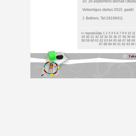
10. 26.septembris Bernāti Otaņ
Veiksmīgus startus 2015. gadā!
J. Bethers. Tel:29199411
<< Iepriekšējie
1
2
3
4
5
6
7
8
9
10
11
29
30
31
32
33
34
35
36
37
38
39
40
58
59
60
61
62
63
64
65
66
67
68
69
87
88
89
90
91
92
93
94