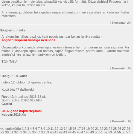
citiem pasākumiem vienalga tekstuālā vai vizuālā formātā, lūdzu dalīties! Protams, ja ir
vēlme, ka par to uzzina arī citi...
Ar informāciju dalīties taka.gadagramata(at)gmail.com vai sazināties ar kādu no Turku
meitenēm.
[
Komentāri
:0]
Sikspārņu nakts
Ar skumjām nākas paziņot, ka ir noticis tas, par ko jau ilgi tika runāts -
šogad Sikspārņi Kuldīgā neizlidos...
Organizatoru komanda atvainojas visiem interesentiem un ceram uz jūsu sapratni. Arī
mums ir jāsakopo spēki un domas, tapēc šogad taisam pārtraukumu. Varbūt nākotnē
atgriezīsimies ar jauniem spēkiem un idejām.
TOK TAKA
[
Komentāri
:0]
"Taciņu" 18. kārta
notika 12. oktobrī Snēpeles centrā.
Kopā bija 47 dalībnieki.
Rezultāti:
tacinas-2016-18.xls
Spliti:
splits_20161012.html
Grafiki
2016. gada kopvērtējums:
kopvert2016.xls
[
Komentāri
:6]
<< Iepriekšējie
1
2
3
4
5
6
7
8
9
10
11
12
13
14
15
16
17
18
19
20
21
22
23
24
25
26
27
28
29
30
31
32
33
34
35
36
37
38
39
40
41
42
43
44
45
46
47
48
49
50
51
52
53
54
55
56
57