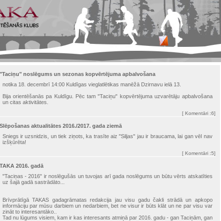
"Taciņu" noslēgums un sezonas kopvērtējuma apbalvošana
notika 18. decembrī 14:00 Kuldīgas vieglatlētikas manēžā Dzirnavu ielā 13.
Bija orientēšanās pa Kuldīgu. Pēc tam "Taciņu" kopvērtējuma uzvarētāju apbalvošana
un citas aktivitātes.
[
Komentāri
:6]
Slēpošanas aktualitātes 2016./2017. gada ziemā
Sniegs ir uzsnidzis, un tiek ziņots, ka trasīte aiz "Siljas" jau ir braucama, lai gan vēl nav
izšķūrēta!
[
Komentāri
:5]
TAKA 2016. gadā
"Taciņas - 2016" ir noslēgušās un tuvojas arī gada noslēgums un būtu vērts atskatīties
uz šajā gadā sastrādāto...
Brīvprātīgā TAKAS gadagrāmatas redakcija jau visu gadu čakli strādā un apkopo
informāciju par mūsu darbiem un nedarbiem, bet ne visur ir būts klāt un ne par visu var
zināt to interesantāko..
Tad nu lūgums visiem, kam ir kas interesants atmiņā par 2016. gadu - gan Taciņām, gan