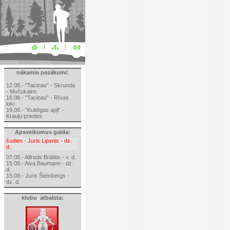
nākamie pasākumi:
12.08.- "Taciņas" - Skrunda
- Mučukalns
18.08.- "Taciņas" - Rīvas
loki
19.08.- "Kuldīgas apļi" -
Krauļu priedes
Apsveikumus gaida:
šodien - Juris Lipsnis - dz.
d.
07.08.- Alfreds Brālītis - v. d.
15.08.- Aiva Baumane - dz.
d.
15.08.- Juris Šteinbergs -
dz. d.
klubu atbalsta: