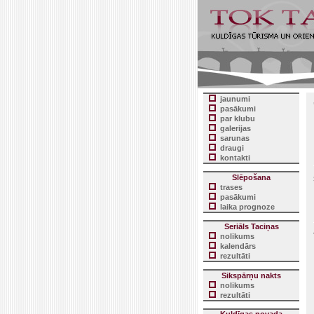
jaunumi
pasākumi
par klubu
galerijas
sarunas
draugi
kontakti
Slēpošana
trases
pasākumi
laika prognoze
Seriāls Taciņas
nolikums
kalendārs
rezultāti
Sikspārņu nakts
nolikums
rezultāti