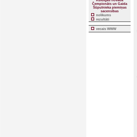
Kuldīgas novada
Čempionāts un Gaida
Šūpulnieka piemiņas
sacensības
nolikums
rezultāti
vecais WWW