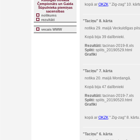
Kuldīgas novada
Čempionāts un Gaida
kopā ar
OKZK
" Zig-zag" 10. kārt
Šūpulnieka piemiņas
sacensības
nolikums
rezultāti
"Taciņu" 8. kārta
notika 29. maijā Veckuldīgas pil
vecais WWW
Kopā bija 39 dalībnieki.
Rezultāti:
tacinas-2019-8.xls
Spliti:
splits_20190529.html
Grafiki
"Taciņu" 7. kārta
notika 20. maijā Mordangā.
Kopā bija 47 dalībnieki
Rezultāti:
tacinas-2019-7.xls
Spliti:
splits_20190520.html
Grafiki
kopā ar
OKZK
" Zig-zag" 8. kārtu.
"Taciņu" 6. kārta