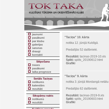
jaunumi
"Taciņu" 10. kārta
pasākumi
par klubu
notika 12. jūnijā Kuldīgā.
galerijas
sarunas
Piedalījās 52 dalībnieki.
draugi
kontakti
Rezultāti:
tacinas-2019-10.xls
Spliti:
splits_20190612.html
Slēpošana
Grafiki
trases
pasākumi
laika prognoze
"Taciņu" 9. kārta
Seriāls Taciņas
notika 3. jūnijā Mordangā netāl
nolikums
kalendārs
Piedalījās 62 dalībnieki.
rezultāti
Rezultāti:
tacinas-2019-9.xls
Sikspārņu nakts
Spliti:
splits_20190603.html
nolikums
Grafiki
rezultāti