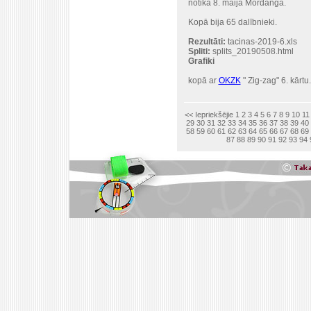
notika 8. maijā Mordangā.
Kopā bija 65 dalībnieki.
Rezultāti:
tacinas-2019-6.xls
Spliti:
splits_20190508.html
Grafiki
kopā ar
OKZK
" Zig-zag" 6. kārtu.
<< Iepriekšējie
1
2
3
4
5
6
7
8
9
10
11
29
30
31
32
33
34
35
36
37
38
39
40
58
59
60
61
62
63
64
65
66
67
68
69
87
88
89
90
91
92
93
94