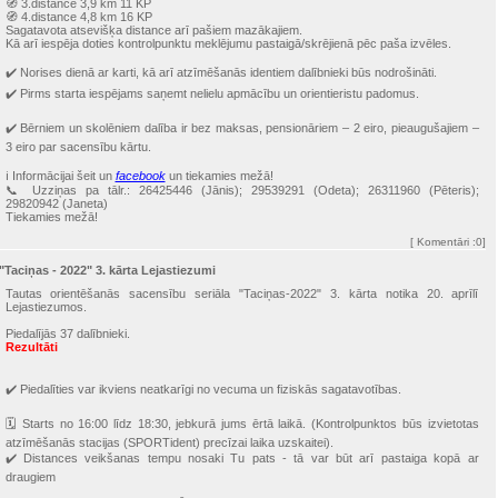
🧭 3.distance 3,9 km 11 KP
🧭 4.distance 4,8 km 16 KP
Sagatavota atsevišķa distance arī pašiem mazākajiem.
Kā arī iespēja doties kontrolpunktu meklējumu pastaigā/skrējienā pēc paša izvēles.
✔️ Norises dienā ar karti, kā arī atzīmēšanās identiem dalībnieki būs nodrošināti.
✔️ Pirms starta iespējams saņemt nelielu apmācību un orientieristu padomus.
✔️ Bērniem un skolēniem dalība ir bez maksas, pensionāriem – 2 eiro, pieaugušajiem –
3 eiro par sacensību kārtu.
ℹ️ Informācijai šeit un
facebook
un tiekamies mežā!
📞 Uzziņas pa tālr.: 26425446 (Jānis); 29539291 (Odeta); 26311960 (Pēteris);
29820942 (Janeta)
Tiekamies mežā!
[
Komentāri
:0]
"Taciņas - 2022" 3. kārta Lejastiezumi
Tautas orientēšanās sacensību seriāla "Taciņas-2022" 3. kārta notika 20. aprīlī
Lejastiezumos.
Piedalījās 37 dalībnieki.
Rezultāti
✔️ Piedalīties var ikviens neatkarīgi no vecuma un fiziskās sagatavotības.
🗓 Starts no 16:00 līdz 18:30, jebkurā jums ērtā laikā. (Kontrolpunktos būs izvietotas
atzīmēšanās stacijas (SPORTident) precīzai laika uzskaitei).
✔️ Distances veikšanas tempu nosaki Tu pats - tā var būt arī pastaiga kopā ar
draugiem