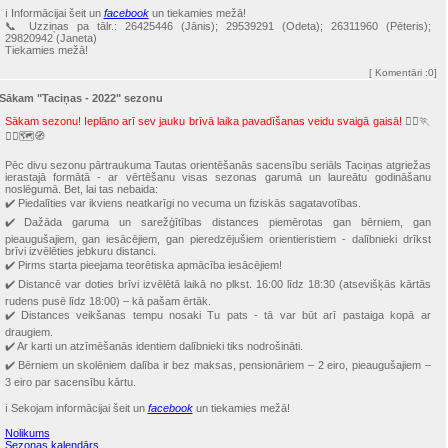
ℹ️ Informācijai šeit un
facebook
un tiekamies mežā!
📞 Uzziņas pa tālr.: 26425446 (Jānis); 29539291 (Odeta); 26311960 (Pēteris);
29820942 (Janeta)
Tiekamies mežā!
[
Komentāri
:0]
Sākam "Taciņas - 2022" sezonu
Sākam sezonu! Ieplāno arī sev jauku brīvā laika pavadīšanas veidu svaigā gaisā!
🏃‍♀️🏃
🏃‍♂️🗺🧭
Pēc divu sezonu pārtraukuma Tautas orientēšanās sacensību seriāls Taciņas atgriežas
ierastajā formātā - ar vērtēšanu visas sezonas garumā un laureātu godināšanu
noslēgumā. Bet, lai tas nebaida:
✔️ Piedalīties var ikviens neatkarīgi no vecuma un fiziskās sagatavotības.
✔️ Dažāda garuma un sarežģītības distances piemērotas gan bērniem, gan
pieaugušajiem, gan iesācējiem, gan pieredzējušiem orientieristiem - dalībnieki drīkst
brīvi izvēlēties jebkuru distanci.
✔️ Pirms starta pieejama teorētiska apmācība iesācējiem!
✔️ Distancē var doties brīvi izvēlētā laikā no plkst. 16:00 līdz 18:30 (atsevišķās kārtās
rudens pusē līdz 18:00) – kā pašam ērtāk.
✔️ Distances veikšanas tempu nosaki Tu pats - tā var būt arī pastaiga kopā ar
draugiem.
✔️ Ar karti un atzīmēšanās identiem dalībnieki tiks nodrošināti.
✔️ Bērniem un skolēniem dalība ir bez maksas, pensionāriem – 2 eiro, pieaugušajiem –
3 eiro par sacensību kārtu.
ℹ️ Sekojam informācijai šeit un
facebook
un tiekamies mežā!
Nolikums
Sezonas kalendārs