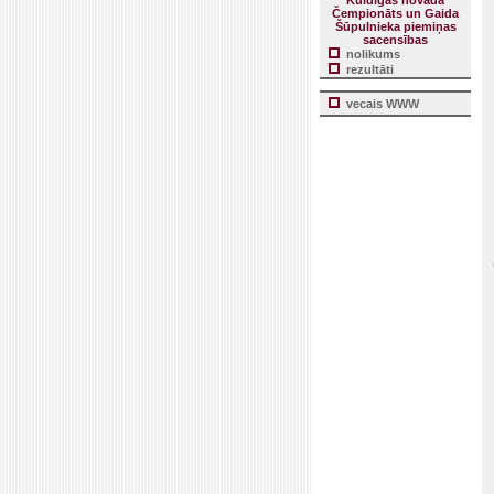
Kuldīgas novada
Čempionāts un Gaida
Šūpulnieka piemiņas
sacensības
nolikums
rezultāti
vecais WWW