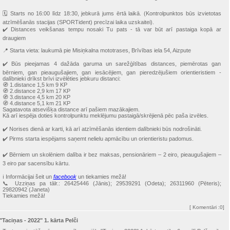
🗓 Starts no 16:00 līdz 18:30, jebkurā jums ērtā laikā. (Kontrolpunktos būs izvietotas
atzīmēšanās stacijas (SPORTident) precīzai laika uzskaitei).
✔️ Distances veikšanas tempu nosaki Tu pats - tā var būt arī pastaiga kopā ar
draugiem
📍 Starta vieta: laukumā pie Misiņkalna mototrases, Brīvības iela 54, Aizpute
✔️ Būs pieejamas 4 dažāda garuma un sarežģītības distances, piemērotas gan
bērniem, gan pieaugušajiem, gan iesācējiem, gan pieredzējušiem orientieristiem -
dalībnieki drīkst brīvi izvēlēties jebkuru distanci:
🧭 1.distance 1,5 km 9 KP
🧭 2.distance 2,9 km 17 KP
🧭 3.distance 4,5 km 20 KP
🧭 4.distance 5,1 km 21 KP
Sagatavota atsevišķa distance arī pašiem mazākajiem.
Kā arī iespēja doties kontrolpunktu meklējumu pastaigā/skrējienā pēc paša izvēles.
✔️ Norises dienā ar karti, kā arī atzīmēšanās identiem dalībnieki būs nodrošināti.
✔️ Pirms starta iespējams saņemt nelielu apmācību un orientieristu padomus.
✔️ Bērniem un skolēniem dalība ir bez maksas, pensionāriem – 2 eiro, pieaugušajiem –
3 eiro par sacensību kārtu.
ℹ️ Informācijai šeit un
facebook
un tiekamies mežā!
📞 Uzziņas pa tālr.: 26425446 (Jānis); 29539291 (Odeta); 26311960 (Pēteris);
29820942 (Janeta)
Tiekamies mežā!
[
Komentāri
:0]
"Taciņas - 2022" 1. kārta Pelči