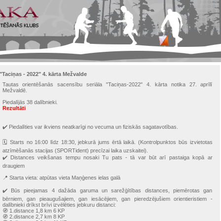
"Taciņas - 2022" 4. kārta Mežvalde
Tautas orientēšanās sacensību seriāla "Taciņas-2022" 4. kārta notika 27. aprīlī
Mežvaldē.
Piedalījās 38 dalībnieki.
Rezultāti
✔️ Piedalīties var ikviens neatkarīgi no vecuma un fiziskās sagatavotības.
🗓 Starts no 16:00 līdz 18:30, jebkurā jums ērtā laikā. (Kontrolpunktos būs izvietotas
atzīmēšanās stacijas (SPORTident) precīzai laika uzskaitei).
✔️ Distances veikšanas tempu nosaki Tu pats - tā var būt arī pastaiga kopā ar
draugiem
📍 Starta vieta: atpūtas vieta Maņģenes ielas galā
✔️ Būs pieejamas 4 dažāda garuma un sarežģītības distances, piemērotas gan
bērniem, gan pieaugušajiem, gan iesācējiem, gan pieredzējušiem orientieristiem -
dalībnieki drīkst brīvi izvēlēties jebkuru distanci:
🧭 1.distance 1,8 km 6 KP
🧭 2.distance 2,7 km 8 KP