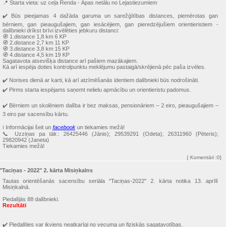
📍 Starta vieta: uz ceļa Renda - Āpas netālu no Lejastiezumiem
✔️ Būs pieejamas 4 dažāda garuma un sarežģītības distances, piemērotas gan
bērniem, gan pieaugušajiem, gan iesācējiem, gan pieredzējušiem orientieristiem -
dalībnieki drīkst brīvi izvēlēties jebkuru distanci:
🧭 1.distance 1,8 km 6 KP
🧭 2.distance 2,7 km 11 KP
🧭 3.distance 3,8 km 15 KP
🧭 4.distance 4,5 km 19 KP
Sagatavota atsevišķa distance arī pašiem mazākajiem.
Kā arī iespēja doties kontrolpunktu meklējumu pastaigā/skrējienā pēc paša izvēles.
✔️ Norises dienā ar karti, kā arī atzīmēšanās identiem dalībnieki būs nodrošināti.
✔️ Pirms starta iespējams saņemt nelielu apmācību un orientieristu padomus.
✔️ Bērniem un skolēniem dalība ir bez maksas, pensionāriem – 2 eiro, pieaugušajiem –
3 eiro par sacensību kārtu.
ℹ️ Informācijai šeit un
facebook
un tiekamies mežā!
📞 Uzziņas pa tālr.: 26425446 (Jānis); 29539291 (Odeta); 26311960 (Pēteris);
29820942 (Janeta)
Tiekamies mežā!
[
Komentāri
:0]
"Taciņas - 2022" 2. kārta Misiņkalns
Tautas orientēšanās sacensību seriāla "Taciņas-2022" 2. kārta notika 13. aprīlī
Misiņkalnā.
Piedalījās 88 dalībnieki.
Rezultāti
✔️ Piedalīties var ikviens neatkarīgi no vecuma un fiziskās sagatavotības.