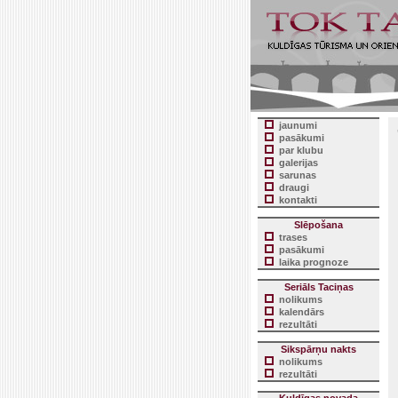
jaunumi
pasākumi
par klubu
galerijas
sarunas
draugi
kontakti
Slēpošana
trases
pasākumi
laika prognoze
Seriāls Taciņas
nolikums
kalendārs
rezultāti
Sikspārņu nakts
nolikums
rezultāti