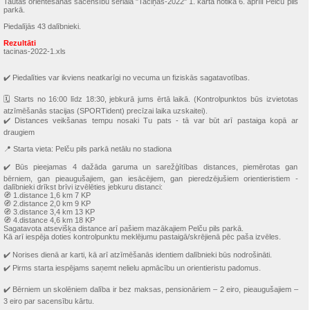
Tautas orientēšanās sacensību seriāla "Taciņas-2022" 1. kārta notika 6. aprīlī Pelču pils
parkā.
Piedalījās 43 dalībnieki.
Rezultāti
tacinas-2022-1.xls
✔️ Piedalīties var ikviens neatkarīgi no vecuma un fiziskās sagatavotības.
🗓 Starts no 16:00 līdz 18:30, jebkurā jums ērtā laikā. (Kontrolpunktos būs izvietotas
atzīmēšanās stacijas (SPORTident) precīzai laika uzskaitei).
✔️ Distances veikšanas tempu nosaki Tu pats - tā var būt arī pastaiga kopā ar
draugiem
📍 Starta vieta: Pelču pils parkā netālu no stadiona
✔️ Būs pieejamas 4 dažāda garuma un sarežģītības distances, piemērotas gan
bērniem, gan pieaugušajiem, gan iesācējiem, gan pieredzējušiem orientieristiem -
dalībnieki drīkst brīvi izvēlēties jebkuru distanci:
🧭 1.distance 1,6 km 7 KP
🧭 2.distance 2,0 km 9 KP
🧭 3.distance 3,4 km 13 KP
🧭 4.distance 4,6 km 18 KP
Sagatavota atsevišķa distance arī pašiem mazākajiem Pelču pils parkā.
Kā arī iespēja doties kontrolpunktu meklējumu pastaigā/skrējienā pēc paša izvēles.
✔️ Norises dienā ar karti, kā arī atzīmēšanās identiem dalībnieki būs nodrošināti.
✔️ Pirms starta iespējams saņemt nelielu apmācību un orientieristu padomus.
✔️ Bērniem un skolēniem dalība ir bez maksas, pensionāriem – 2 eiro, pieaugušajiem –
3 eiro par sacensību kārtu.