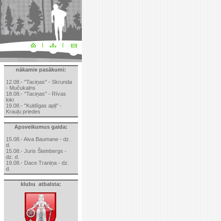
nākamie pasākumi:
12.08.- "Taciņas" - Skrunda
- Mučukalns
18.08.- "Taciņas" - Rīvas
loki
19.08.- "Kuldīgas apļi" -
Krauļu priedes
Apsveikumus gaida:
15.08.- Aiva Baumane - dz.
d.
15.08.- Juris Šteinbergs -
dz. d.
19.08.- Dace Traniņa - dz.
d.
klubu atbalsta: