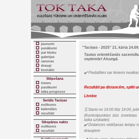
jaunumi
"Taciņas - 2025" 21. kārta 24.09
pasākumi
par klubu
Tautas orientēšanās sacensību 
galerijas
septembrī Alsungā.
sarunas
draugi
kontakti
✔️ Piedalīties var ikviens neatka
Slēpošana
trases
Rezultāti pa distancēm, spliti un
pasākumi
laika prognoze
Livelox
Seriāls Taciņas
nolikums
kalendārs
🗓 Starts no 16:00 līdz 18:00, jeb
rezultāti
(Kontrolpunktos būs izvietotas
laika uzskaitei).
Sikspārņu nakts
✔️ Distances veikšanas tempu nos
nolikums
draugiem
rezultāti