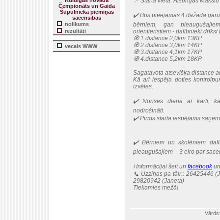
Kuldīgas novada
📍 Starta vieta: Alsungas Māksl
Čempionāts un Gaida
Šūpulnieka piemiņas
✔️ Būs pieejamas 4 dažāda garu
sacensības
nolikums
bērniem, gan pieaugušajie
rezultāti
orientieristiem - dalībnieki drīkst 
🧭 1.distance 2,0km 13KP
🧭 2.distance 3,0km 14KP
vecais WWW
🧭 3.distance 4,1km 17KP
🧭 4.distance 5,2km 18KP
Sagatavota atsevišķa distance a
Kā arī iespēja doties kontrolp
izvēles.
✔️ Norises dienā ar karti, k
nodrošināti.
✔️ Pirms starta iespējams saņem
✔️ Bērniem un skolēniem dalī
pieaugušajiem – 3 eiro par sacen
ℹ️ Informācijai šeit un
facebook
un
📞 Uzziņas pa tālr.: 26425446 (
29820942 (Janeta)
Tiekamies mežā!
Vārds