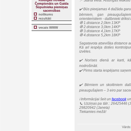
Kuldīgas novada
📍 Starta vieta: Alsungas Māksl
Čempionāts un Gaida
Šūpulnieka piemiņas
✔️ Būs pieejamas 4 dažāda garu
sacensības
nolikums
bērniem, gan pieaugušajie
rezultāti
orientieristiem - dalībnieki drīkst 
🧭 1.distance 2,0km 13KP
🧭 2.distance 3,0km 14KP
vecais WWW
🧭 3.distance 4,1km 17KP
🧭 4.distance 5,2km 18KP
Sagatavota atsevišķa distance a
Kā arī iespēja doties kontrolp
izvēles.
✔️ Norises dienā ar karti, k
nodrošināti.
✔️ Pirms starta iespējams saņem
✔️ Bērniem un skolēniem dalī
pieaugušajiem – 3 eiro par sacen
ℹ️ Informācijai šeit un
facebook
un
📞 Uzziņas pa tālr.: 26425446 (
29820942 (Janeta)
Tiekamies mežā!
Vārds