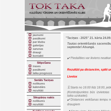
jaunumi
"Taciņas - 2025" 21. kārta 24.09
pasākumi
par klubu
Tautas orientēšanās sacensību 
galerijas
septembrī Alsungā.
sarunas
draugi
kontakti
✔️ Piedalīties var ikviens neatka
Slēpošana
trases
Rezultāti pa distancēm, spliti un
pasākumi
laika prognoze
Livelox
Seriāls Taciņas
nolikums
kalendārs
🗓 Starts no 16:00 līdz 18:00, jeb
rezultāti
(Kontrolpunktos būs izvietotas
laika uzskaitei).
Sikspārņu nakts
✔️ Distances veikšanas tempu nos
nolikums
draugiem
rezultāti