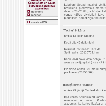
Kuldīgas novada
Čempionāts un Gaida
Labdien! Šogad mazliet vēlāk
Šūpulnieka piemiņas
brauciens, piedāvātais maršru
sacensības
datums 20.-21.08., ja būs ļoti li
nolikums
cenas ~25Ls divvietīgā laiva 
rezultāti
piedalīties, dodiet ziņu Anetei lī
vecais WWW
"Taciņu" 9. kārta
notika 13. jūlijā Kuldīgā.
Kopā bija 46 dalībnieki
Rezultāti:
tacinas-2011-9.xls
Spliti:
splits_20110713.html
Kādu laiku savā vietā nebija 52. K
akas uz tuvējo grāvi :) - šis KP ir
Pie finiša atrasti lieli melni pu
pie Anetes (26356569).
Treniņš pirms "Kāpas"
notika 29. jūnijā Sauleskalnu ka
Bija vecās Sauleskalnu kartes, K
rezultātiem un vietām. Piedalī
aizdomas, ka kartes līdzība ar a