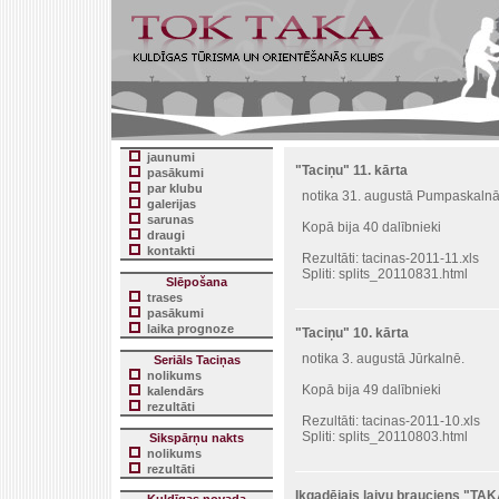
jaunumi
"Taciņu" 11. kārta
pasākumi
par klubu
notika 31. augustā Pumpaskalnā
galerijas
sarunas
Kopā bija 40 dalībnieki
draugi
kontakti
Rezultāti:
tacinas-2011-11.xls
Spliti:
splits_20110831.html
Slēpošana
trases
pasākumi
laika prognoze
"Taciņu" 10. kārta
notika 3. augustā Jūrkalnē.
Seriāls Taciņas
nolikums
Kopā bija 49 dalībnieki
kalendārs
rezultāti
Rezultāti:
tacinas-2011-10.xls
Spliti:
splits_20110803.html
Sikspārņu nakts
nolikums
rezultāti
Ikgadējais laivu brauciens "TAK