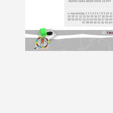
stundu laikā atrast visus 16 KP!
<< Iepriekšējie
1
2
3
4
5
6
7
8
9
10
11
29
30
31
32
33
34
35
36
37
38
39
40
58
59
60
61
62
63
64
65
66
67
68
69
87
88
89
90
91
92
93
94